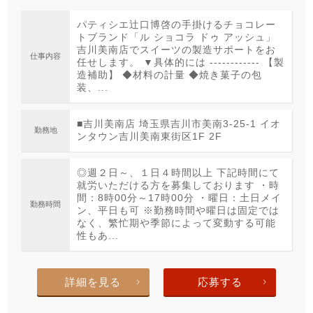
パティシエ辻口博啓の手掛けるチョコレー
トブランド「ル ショコラ ドゥ アッシュ」
吉川美南店でスイーツの製造サポートをお
仕事内容
任せします。 ▼具体的には ------------ 【製
造補助】 ◆材料の計量 ◆焼き菓子の包
装、...
■吉川美南店 埼玉県吉川市美南3-25-1 イオ
勤務地
ンタウン吉川美南東街区1F 2F
◎週２日～、１日４時間以上 下記時間にて
就労いただける方を募集しております ・時
間：8時00分～17時00分 ・曜日：土日メイ
勤務時間
ン、平日も可 ※勤務時間や曜日は固定では
なく、繁忙期や季節によって変動する可能
性もあ...
詳細を見る
応募する