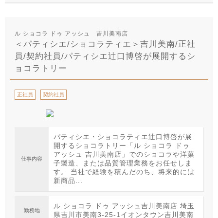
ル ショコラ ドゥ アッシュ 吉川美南店
＜パティシエ/ショコラティエ＞吉川美南/正社
員/契約社員/パティシエ辻口博啓が展開するシ
ョコラトリー
正社員
契約社員
パティシエ・ショコラティエ辻口博啓が展
開するショコラトリー「ル ショコラ ドゥ
アッシュ 吉川美南店」でのショコラや洋菓
仕事内容
子製造、または品質管理業務をお任せしま
す。 当社で経験を積んだのち、将来的には
新商品...
ル ショコラ ドゥ アッシュ吉川美南店 埼玉
勤務地
県吉川市美南3-25-1イオンタウン吉川美南