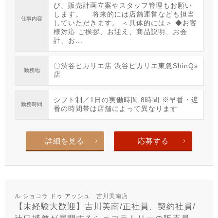
び、販売計画立案やスタッフ管理もお願い
します。 将来的には店舗運営なども担当
仕事内容
していただきます。 ＜具体的には＞ ◆お客
様対応 ご挨拶、お迎え、商品説明、お会
計、お...
〇渋谷ヒカリエ店 渋谷ヒカリエ東急ShinQs
勤務地
店
シフト制／1日の実働時間 8時間 ※早番・遅
勤務時間
番の時間帯は店舗によって異なります
詳細を見る
応募する
ル ショコラ ドゥ アッシュ 吉川美南店
【未経験大歓迎】吉川美南/正社員、契約社員/