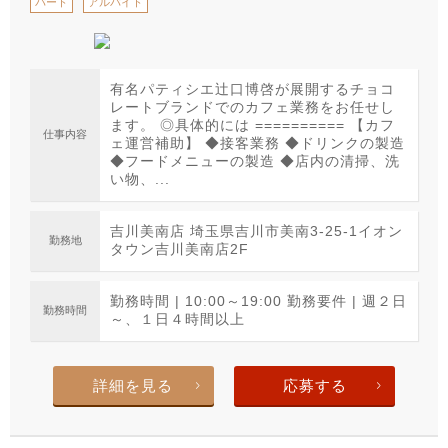
パート
アルバイト
有名パティシエ辻口博啓が展開するチョコ
レートブランドでのカフェ業務をお任せし
ます。 ◎具体的には ========== 【カフ
仕事内容
ェ運営補助】 ◆接客業務 ◆ドリンクの製造
◆フードメニューの製造 ◆店内の清掃、洗
い物、...
吉川美南店 埼玉県吉川市美南3-25-1イオン
勤務地
タウン吉川美南店2F
勤務時間 | 10:00～19:00 勤務要件 | 週２日
勤務時間
～、１日４時間以上
詳細を見る
応募する