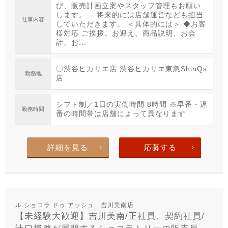
び、販売計画立案やスタッフ管理もお願い
します。 将来的には店舗運営なども担当
仕事内容
していただきます。 ＜具体的には＞ ◆お客
様対応 ご挨拶、お迎え、商品説明、お会
計、お...
〇渋谷ヒカリエ店 渋谷ヒカリエ東急ShinQs
勤務地
店
シフト制／1日の実働時間 8時間 ※早番・遅
勤務時間
番の時間帯は店舗によって異なります
詳細を見る
応募する
ル ショコラ ドゥ アッシュ 吉川美南店
【未経験大歓迎】吉川美南/正社員、契約社員/