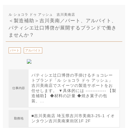
ル ショコラ ドゥ アッシュ 吉川美南店
＜製造補助＞吉川美南／パート、アルバイト、
パティシエ辻口博啓が展開するブランドで働き
ませんか？
パート
アルバイト
パティシエ辻口博啓の手掛けるチョコレー
トブランド「ル ショコラ ドゥ アッシュ」
吉川美南店でスイーツの製造サポートをお
仕事内容
任せします。 ▼具体的には ------------ 【製
造補助】 ◆材料の計量 ◆焼き菓子の包
装、...
■吉川美南店 埼玉県吉川市美南3-25-1 イオ
勤務地
ンタウン吉川美南東街区1F 2F