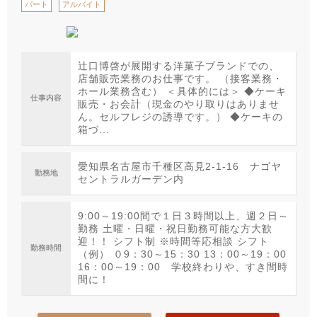
パート
アルバイト
辻口博啓が展開する洋菓子ブランドでの、
店舗販売業務のお仕事です。 （接客業務・
ホール業務含む） ＜具体的には＞ ◆ケーキ
仕事内容
販売・お会計（現金のやり取りはありませ
ん。セルフレジの誘導です。） ◆ケーキの
箱づ...
愛知県名古屋市千種区高見2-1-16 ナゴヤ
勤務地
セントラルガーデン内
9:00～19:00間で１日３時間以上、週２日～
勤務 土曜・日曜・祝日勤務可能な方大歓
迎！！ シフト制 ※時間等応相談 シフト
勤務時間
（例） ０9：30～15：30 13：00～19：00
16：00～19：00 学校終わりや、すき間時
間に！