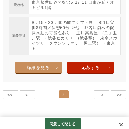
東京都世田谷区奥沢5-27-11 自由が丘アオ
勤務地
キビル1階
9：15～20：30の間でシフト制 ※1日実
働8時間／休憩60分 ※他、都内店舗への配
属異動の可能性あり ・玉川高島屋 (二子玉
勤務時間
川駅) ・渋谷ヒカリエ (渋谷駅) ・東京スカ
イツリータウンソラマチ（押上駅） ・東京
ギ...
詳細を見る
応募する
2
<<
<
>
>>
同意して閉じる
© Tsujiguchi Group