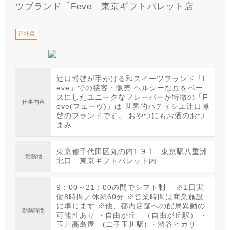
ツブランド「Feve」東京ギフトパレット店
正社員
辻口博啓が手がける和スイーツブランド「F
eve」での接客・販売 ヘルシーな豆をベー
スにしたユニークなフレーバーが特徴の「F
仕事内容
eve(フェーヴ)」は 世界的パティシエ辻口博
啓のブランドです。 おやつにもお酒のおつ
まみ...
東京都千代田区丸の内1-9-1 東京駅八重洲
勤務地
北口 東京ギフトパレット内
9：00～21：00の間でシフト制 ※1日実
働8時間／休憩60分 ※営業時間は商業施設
に準じます ※他、都内店舗への配属異動の
勤務時間
可能性あり ・自由が丘 （自由が丘駅） ・
玉川高島屋 (二子玉川駅) ・渋谷ヒカリ