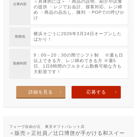
＜具体的には＞ ・商品の説明、紹介や試食
仕事内容
の提供 ・レジでお会計、接客対応、レジ締
め ・商品の品出し、陳列 ・POPでの呼びか
け
横浜そごうに2026年3月24日オープンした
勤務地
ばかり！
9：00～20：30の間でシフト制 ※週も日
以上できる方、レジ締めできる方 ※週5
勤務時間
日、1日8時間のフルタイム勤務可能な方も
大歓迎です！
詳細を見る
応募する
フェーヴ自由が丘 東京ギフトパレット店
＜販売＞正社員／辻口博啓が手がける和スイー