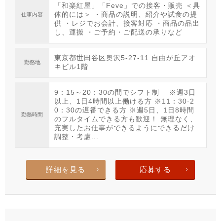
「和楽紅屋」「Feve」での接客・販売 ＜具
体的には＞ ・商品の説明、紹介や試食の提
仕事内容
供 ・レジでお会計、接客対応 ・商品の品出
し、運搬 ・ご予約・ご配送の承りなど
東京都世田谷区奥沢5-27-11 自由が丘アオ
勤務地
キビル1階
9：15～20：30の間でシフト制 ※週3日
以上、1日4時間以上働ける方 ※11：30-2
0：30の遅番できる方 ※週5日、1日8時間
勤務時間
のフルタイムできる方も歓迎！ 無理なく、
充実したお仕事ができるようにできるだけ
調整・考慮...
詳細を見る
応募する