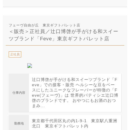
フェーヴ自由が丘 東京ギフトパレット店
＜販売＞正社員／辻口博啓が手がける和スイー
ツブランド「Feve」東京ギフトパレット店
正社員
辻口博啓が手がける和スイーツブランド「F
eve」での接客・販売 ヘルシーな豆をベー
スにしたユニークなフレーバーが特徴の「F
仕事内容
eve(フェーヴ)」は 世界的パティシエ辻口博
啓のブランドです。 おやつにもお酒のおつ
まみ...
東京都千代田区丸の内1-9-1 東京駅八重洲
勤務地
北口 東京ギフトパレット内