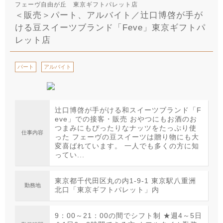
フェーヴ自由が丘 東京ギフトパレット店
＜販売＞パート、アルバイト／辻口博啓が手が
ける豆スイーツブランド「Feve」東京ギフトパ
レット店
パート
アルバイト
辻口博啓が手がける和スイーツブランド「F
eve」での接客・販売 おやつにもお酒のお
つまみにもぴったりなナッツをたっぷり使
仕事内容
った フェーヴの豆スイーツは贈り物にも大
変喜ばれています。 一人でも多くの方に知
ってい...
東京都千代田区丸の内1-9-1 東京駅八重洲
勤務地
北口「東京ギフトパレット」内
9：00～21：00の間でシフト制 ★週4～5日