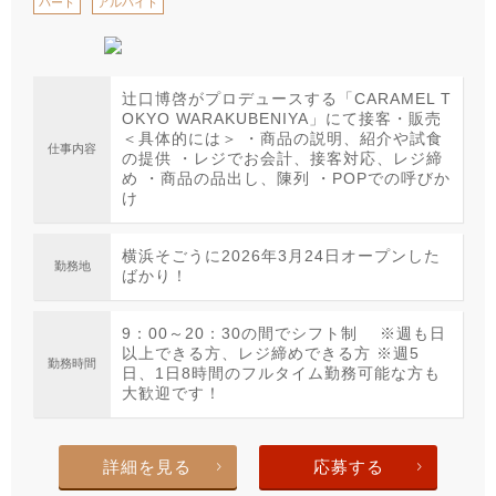
パート
アルバイト
辻口博啓がプロデュースする「CARAMEL T
OKYO WARAKUBENIYA」にて接客・販売
＜具体的には＞ ・商品の説明、紹介や試食
仕事内容
の提供 ・レジでお会計、接客対応、レジ締
め ・商品の品出し、陳列 ・POPでの呼びか
け
横浜そごうに2026年3月24日オープンした
勤務地
ばかり！
9：00～20：30の間でシフト制 ※週も日
以上できる方、レジ締めできる方 ※週5
勤務時間
日、1日8時間のフルタイム勤務可能な方も
大歓迎です！
詳細を見る
応募する